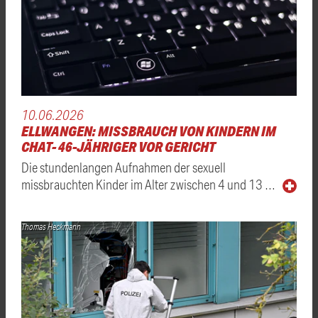
10.06.2026
ELLWANGEN: MISSBRAUCH VON KINDERN IM
CHAT- 46-JÄHRIGER VOR GERICHT
Die stundenlangen Aufnahmen der sexuell
missbrauchten Kinder im Alter zwischen 4 und 13 …
Thomas Heckmann