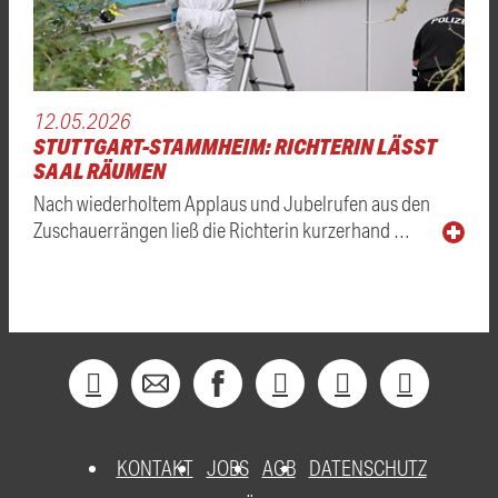
12.05.2026
STUTTGART-STAMMHEIM: RICHTERIN LÄSST
SAAL RÄUMEN
Nach wiederholtem Applaus und Jubelrufen aus den
Zuschauerrängen ließ die Richterin kurzerhand …
KONTAKT
JOBS
AGB
DATENSCHUTZ