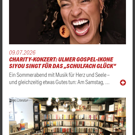
09.07.2026
CHARITY-KONZERT: ULMER GOSPEL-IKONE
SIYOU SINGT FÜR DAS „SCHULFACH GLÜCK“
Ein Sommerabend mit Musik für Herz und Seele –
und gleichzeitig etwas Gutes tun: Am Samstag, …
Aegis Literatur