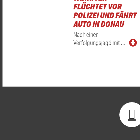
FLÜCHTET VOR
POLIZEI UND FÄHRT
AUTO IN DONAU
Nach einer
Verfolgungsjagd mit …