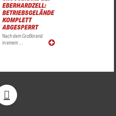
BERHARDZELL: B
ETRIEBSGELÄNDE K
OMPLETT A
BGESPERRT
Nach dem Großbrand
in einem …