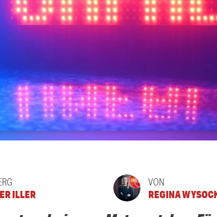
ERG
VON
ER ILLER
REGINA WYSOC