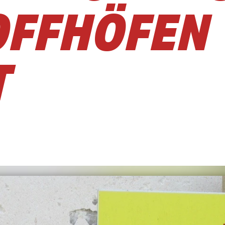
OFFHÖFEN
T