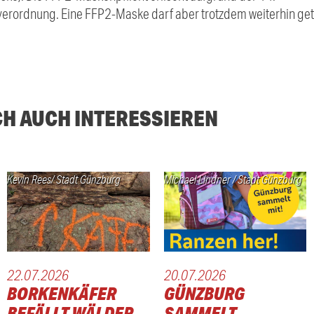
rordnung. Eine FFP2-Maske darf aber trotzdem weiterhin ge
CH AUCH INTERESSIEREN
Kevin Rees/ Stadt Günzburg
Michael Lindner / Stadt Günzburg
22.07.2026
20.07.2026
BORKENKÄFER
GÜNZBURG
BEFÄLLT WÄLDER
SAMMELT