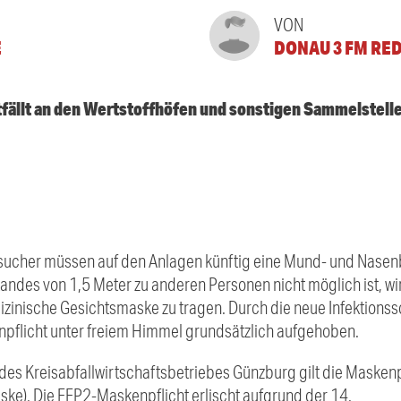
VON
E
DONAU 3 FM RE
fällt an den Wertstoffhöfen und sonstigen Sammelstellen
sucher müssen auf den Anlagen künftig eine Mund- und Nase
andes von 1,5 Meter zu anderen Personen nicht möglich ist, wi
izinische Gesichtsmaske zu tragen. Durch die neue Infektio
pflicht unter freiem Himmel grundsätzlich aufgehoben.
es Kreisabfallwirtschaftsbetriebes Günzburg gilt die Maskenpf
e). Die FFP2-Maskenpflicht erlischt aufgrund der 14.