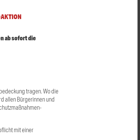
DAKTION
 ab sofort die
nbedeckung tragen. Wo die
rd allen Bürgerinnen und
nsschutzmaßnahmen-
licht mit einer