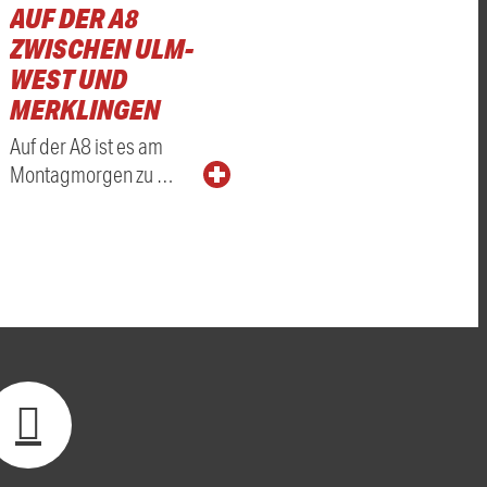
AUF DER A8
ZWISCHEN ULM-
WEST UND
RDNETEN
MERKLINGEN
Auf der A8 ist es am
Montagmorgen zu …