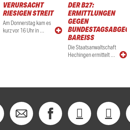
VERURSACHT
DER B27:
RIESIGEN STREIT
ERMITTLUNGEN
GEGEN
Am Donnerstag kam es
BUNDESTAGSABGEO
kurz vor 16 Uhr in …
BAREISS
Die Staatsanwaltschaft
Hechingen ermittelt …