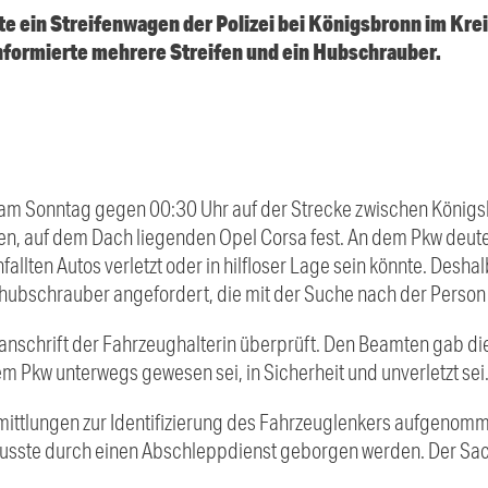
 ein Streifenwagen der Polizei bei Königsbronn im Kre
nformierte mehrere Streifen und ein Hubschrauber.
llte am Sonntag gegen 00:30 Uhr auf der Strecke zwischen Köni
lten, auf dem Dach liegenden Opel Corsa fest. An dem Pkw deu
nfallten Autos verletzt oder in hilfloser Lage sein könnte. Des
ihubschrauber angefordert, die mit der Suche nach der Person
nschrift der Fahrzeughalterin überprüft. Den Beamten gab die 
em Pkw unterwegs gewesen sei, in Sicherheit und unverletzt sei
Ermittlungen zur Identifizierung des Fahrzeuglenkers aufgenom
usste durch einen Abschleppdienst geborgen werden. Der Sa