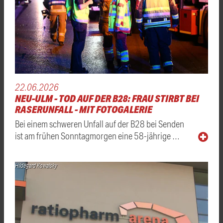
22.06.2026
NEU-ULM - TOD AUF DER B28: FRAU STIRBT BEI
RASERUNFALL - MIT FOTOGALERIE
Bei einem schweren Unfall auf der B28 bei Senden
ist am frühen Sonntagmorgen eine 58-jährige …
Hildegard Kowalsky