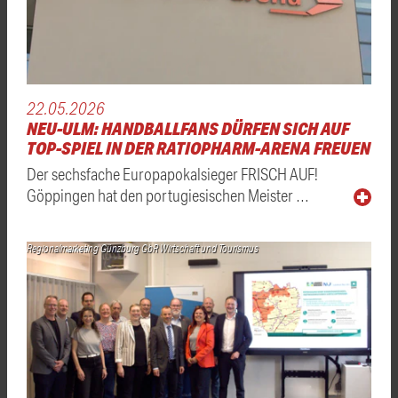
22.05.2026
NEU-ULM: HANDBALLFANS DÜRFEN SICH AUF
TOP-SPIEL IN DER RATIOPHARM-ARENA FREUEN
Der sechsfache Europapokalsieger FRISCH AUF!
Göppingen hat den portugiesischen Meister …
Regionalmarketing Günzburg GbR Wirtschaft und Tourismus