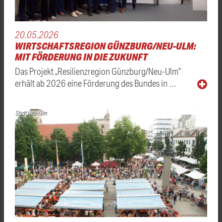
20.05.2026
WIRTSCHAFTSREGION GÜNZBURG/NEU-ULM:
MIT FÖRDERUNG IN DIE ZUKUNFT
Das Projekt „Resilienzregion Günzburg/Neu-Ulm“
erhält ab 2026 eine Förderung des Bundes in …
Stadt Neu-Ulm