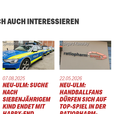
CH AUCH INTERESSIEREN
Symbolbild
Hildegard Kowalsky
07.08.2025
22.05.2026
NEU-ULM: SUCHE
NEU-ULM:
NACH
HANDBALLFANS
SIEBENJÄHRIGEM
DÜRFEN SICH AUF
KIND ENDET MIT
TOP-SPIEL IN DER
HAPPY-END
RATIOPHARM-