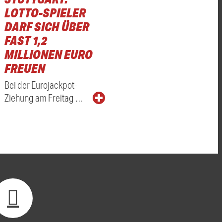
LOTTO-SPIELER
DARF SICH ÜBER
FAST 1,2
MILLIONEN EURO
FREUEN
Bei der Eurojackpot-
Ziehung am Freitag …