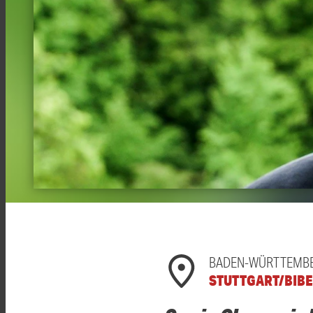
BADEN-WÜRTTEMB
STUTTGART/BIB