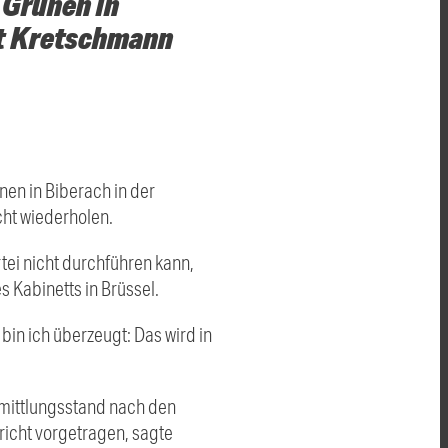
 Grünen in
nt Kretschmann
nen in
Biberach
in der
ht wiederholen.
tei nicht durchführen kann,
 Kabinetts in Brüssel.
bin ich überzeugt: Das wird in
rmittlungsstand nach den
icht vorgetragen, sagte