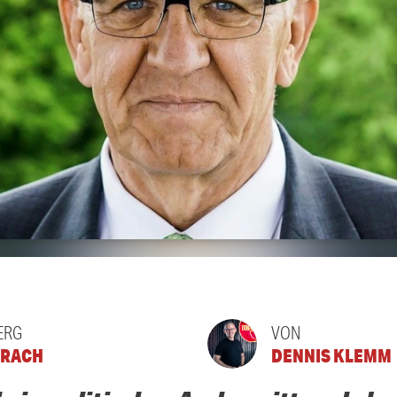
ERG
VON
ERACH
DENNIS KLEMM