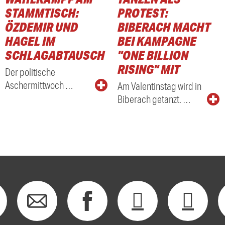
STAMMTISCH:
PROTEST:
ÖZDEMIR UND
BIBERACH MACHT
HAGEL IM
BEI KAMPAGNE
SCHLAGABTAUSCH
"ONE BILLION
RISING" MIT
Der politische
Aschermittwoch …
Am Valentinstag wird in
Biberach getanzt. …