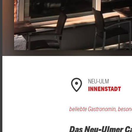
NEU-ULM
INNENSTADT
beliebte Gastronomin, beson
Das Neu-Ulmer Caf