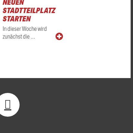
NEUEN
STADTTEILPLATZ
STARTEN
In dieser Woche wird
zunächst die …