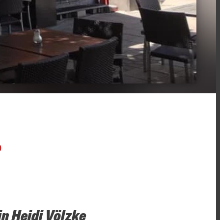
O
in Heidi Völzke