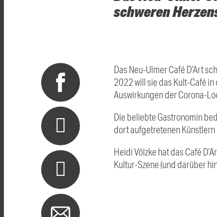
schweren Herzens 
Das Neu-Ulmer Café D’Art schl
2022 will sie das Kult-Café i
Auswirkungen der Corona-Loc
Die beliebte Gastronomin bed
dort aufgetretenen Künstler
Heidi Völzke hat das Café D’A
Kultur-Szene (und darüber hin