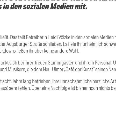
in den sozialen Medien mit.
ießt. Das teilt Betreiberin Heidi Völzke in den sozialen Medie
n der Augsburger Straße schließen. Es fiele ihr unheimlich schwe
kdowns ließen ihr aber keine andere Wahl.
ankt sich bei ihren treuen Stammgästen und ihrem Personal. U
n und Musikern, die dem Neu-Ulmer „Café der Kunst“ seinen N
rt acht Jahre lang betrieben. Ihre unnachahmliche herzliche Art
aus) sehr fehlen. Über eine Nachfolge ist bisher noch nichts be