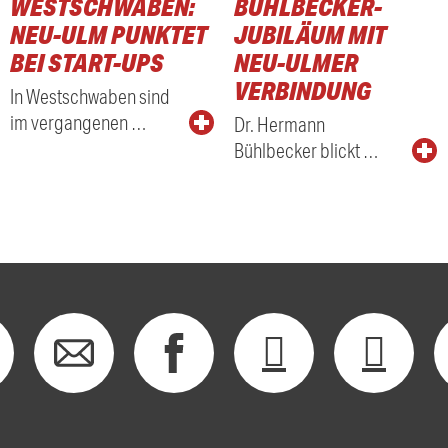
WESTSCHWABEN:
BÜHLBECKER-
NEU-ULM PUNKTET
JUBILÄUM MIT
BEI START-UPS
NEU-ULMER
VERBINDUNG
In Westschwaben sind
im vergangenen …
Dr. Hermann
Bühlbecker blickt …