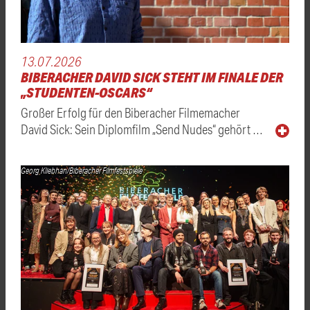
13.07.2026
BIBERACHER DAVID SICK STEHT IM FINALE DER
„STUDENTEN-OSCARS“
Großer Erfolg für den Biberacher Filmemacher
David Sick: Sein Diplomfilm „Send Nudes“ gehört …
Georg Kliebhan/Biberacher Filmfestspiele