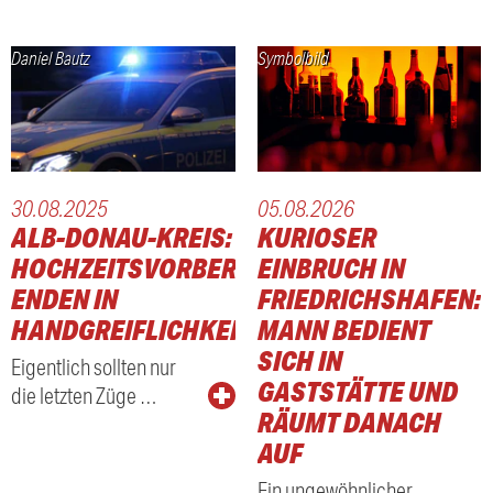
Daniel Bautz
Symbolbild
30.08.2025
05.08.2026
ALB-DONAU-KREIS:
KURIOSER
HOCHZEITSVORBEREITEN
EINBRUCH IN
ENDEN IN
FRIEDRICHSHAFEN:
HANDGREIFLICHKEITEN
MANN BEDIENT
SICH IN
Eigentlich sollten nur
GASTSTÄTTE UND
die letzten Züge …
RÄUMT DANACH
AUF
Ein ungewöhnlicher