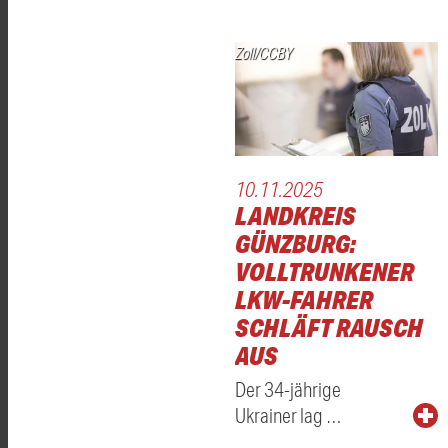
Zoll/CCBY
10.11.2025
LANDKREIS
GÜNZBURG:
VOLLTRUNKENER
LKW-FAHRER
SCHLÄFT RAUSCH
AUS
Der 34-jährige
Ukrainer lag …