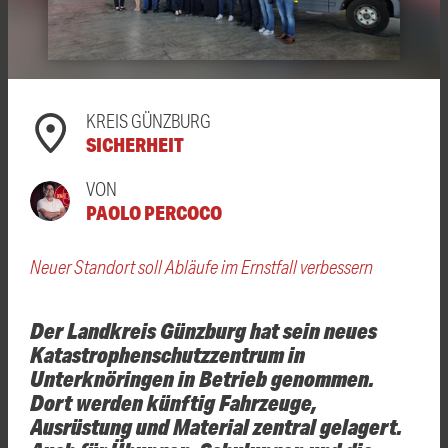
KREIS GÜNZBURG
SICHERHEIT
VON
PAOLO PERCOCO
Neuer Standort soll Abläufe im Ernstfall verbessern
Der Landkreis Günzburg hat sein neues
Katastrophenschutzzentrum in
Unterknöringen in Betrieb genommen.
Dort werden künftig Fahrzeuge,
Ausrüstung und Material zentral gelagert.