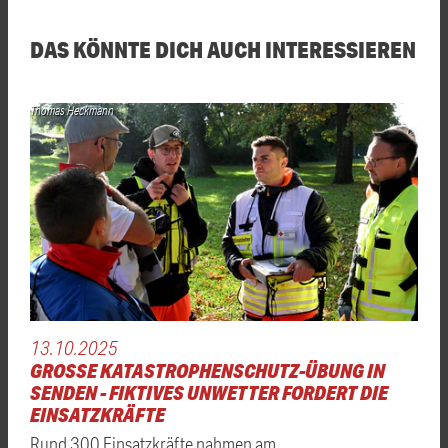
DAS KÖNNTE DICH AUCH INTERESSIEREN
Thomas Heckmann
13.10.2025
GROSSE KATASTROPHENSCHUTZ-ÜBUNG IN S
ENDEN - FIKTIVES UNWETTER FORDERT DIE E
INSATZKRÄFTE
Rund 300 Einsatzkräfte nahmen am