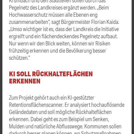
Krumbach und den Stadtteilen sollen durch das
Pegelnetz des Landkreises ergänzt werden. „Beim
Hochwasserschutz müssen alle Ebenen eng
zusammenarbeiten“, sagt Bürgermeister Florian Kaida.
„Umso wichtiger ist es, dass der Landkreis die Initiative
ergreift und ein flächendeckendes Pegelnetz aufbaut.
Nur wenn wir den Blick weiten, können wir Risiken
frühzeitig erkennen und die Bevölkerung besser
schützen.“
KI SOLL RÜCKHALTEFLÄCHEN
ERKENNEN
Zum Projekt gehört auch ein KI-gestützter
Retentionsflächenscanner. Er analysiert hochauflösende
Geländedaten und soll mögliche Rückhalteflächen
erkennen. Dabei geht es zum Beispiel um Senken,
Mulden und natürliche Abflusswege. Kommunen sollen
dadurch besser planen können, wo Schutzmaßnahmen