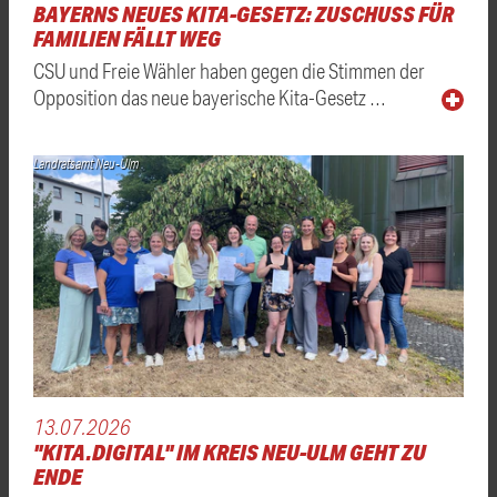
BAYERNS NEUES KITA-GESETZ: ZUSCHUSS FÜR
FAMILIEN FÄLLT WEG
CSU und Freie Wähler haben gegen die Stimmen der
Opposition das neue bayerische Kita-Gesetz …
Landratsamt Neu-Ulm
13.07.2026
"KITA.DIGITAL" IM KREIS NEU-ULM GEHT ZU
ENDE