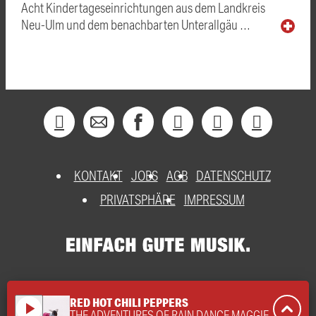
Acht Kindertageseinrichtungen aus dem Landkreis
Neu-Ulm und dem benachbarten Unterallgäu …
KONTAKT
JOBS
AGB
DATENSCHUTZ
PRIVATSPHÄRE
IMPRESSUM
RED HOT CHILI PEPPERS
play_arrow
THE ADVENTURES OF RAIN DANCE MAGGIE