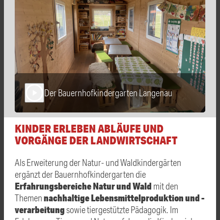
Der Bauernhofkindergarten Langenau
play_arrow
KINDER ERLEBEN ABLÄUFE UND
VORGÄNGE DER LANDWIRTSCHAFT
Als Erweiterung der Natur- und Waldkindergärten
ergänzt der Bauernhofkindergarten die
Erfahrungsbereiche Natur und Wald
mit den
nachhaltige Lebensmittelproduktion und -
Themen
verarbeitung
sowie tiergestützte Pädagogik. Im