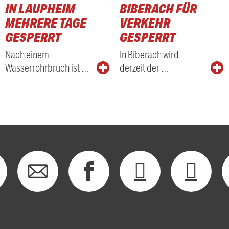
N LAUPHEIM M
BIBERACH FÜR
EHRERE TAGE G
VERKEHR
ESPERRT
GESPERRT
Nach einem
In Biberach wird
Wasserrohrbruch ist …
derzeit der …