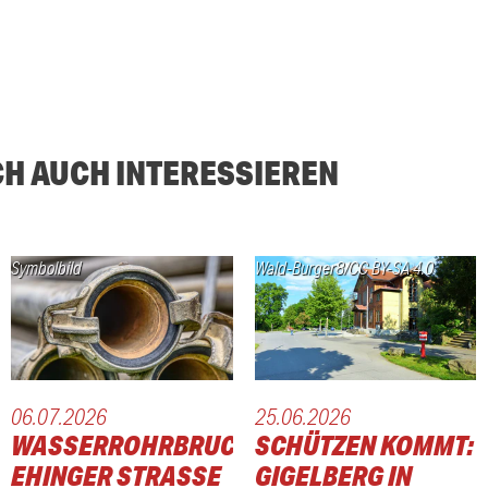
CH AUCH INTERESSIEREN
Symbolbild
Wald-Burger8/CC BY-SA 4.0
06.07.2026
25.06.2026
WASSERROHRBRUCH:
SCHÜTZEN KOMMT:
EHINGER STRASSE I
GIGELBERG IN