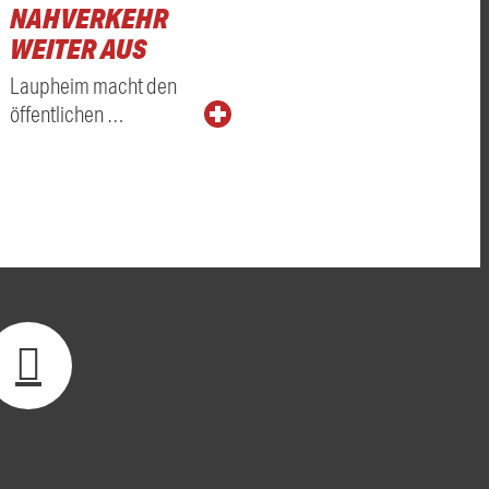
NAHVERKEHR
WEITER AUS
Laupheim macht den
öffentlichen …