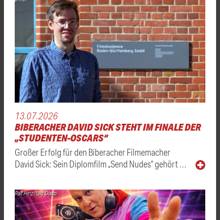
13.07.2026
BIBERACHER DAVID SICK STEHT IM FINALE DER
„STUDENTEN-OSCARS“
Großer Erfolg für den Biberacher Filmemacher
David Sick: Sein Diplomfilm „Send Nudes“ gehört …
Ralf Hinz/Italo Disco