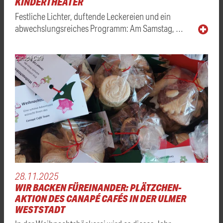
KINDERTHEATER
Festliche Lichter, duftende Leckereien und ein
abwechslungsreiches Programm: Am Samstag, …
Canapé Café
28.11.2025
WIR BACKEN FÜREINANDER: PLÄTZCHEN-
AKTION DES CANAPÉ CAFÉS IN DER ULMER
WESTSTADT