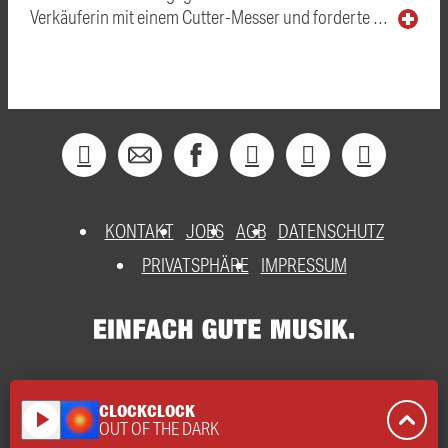
Verkäuferin mit einem Cutter-Messer und forderte …
KONTAKT
JOBS
AGB
DATENSCHUTZ
PRIVATSPHÄRE
IMPRESSUM
CLOCKCLOCK
play_arrow
OUT OF THE DARK