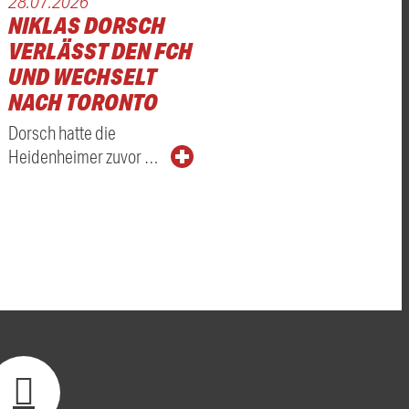
28.07.2026
NIKLAS DORSCH
VERLÄSST DEN FCH
UND WECHSELT
NACH TORONTO
Dorsch hatte die
Heidenheimer zuvor …