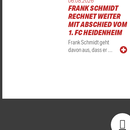
06.08.2026
FRANK SCHMIDT
RECHNET WEITER
MIT ABSCHIED VOM
1. FC HEIDENHEIM
Frank Schmidt geht
davon aus, dass er …