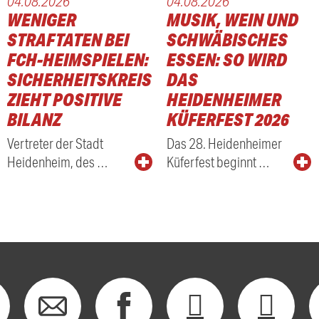
04.08.2026
04.08.2026
WENIGER
MUSIK, WEIN UND
STRAFTATEN BEI
SCHWÄBISCHES
FCH-HEIMSPIELEN:
ESSEN: SO WIRD
SICHERHEITSKREIS
DAS
ZIEHT POSITIVE
HEIDENHEIMER
BILANZ
KÜFERFEST 2026
Vertreter der Stadt
Das 28. Heidenheimer
Heidenheim, des …
Küferfest beginnt …