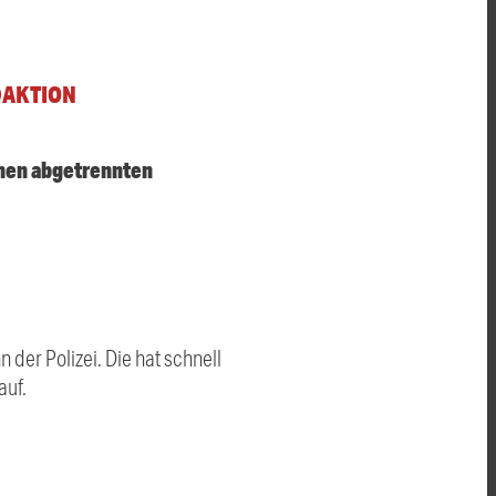
DAKTION
inen abgetrennten
der Polizei. Die hat schnell
auf.