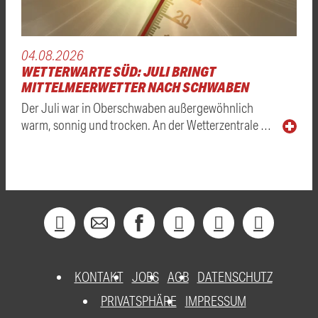
04.08.2026
WETTERWARTE SÜD: JULI BRINGT
MITTELMEERWETTER NACH SCHWABEN
Der Juli war in Oberschwaben außergewöhnlich
warm, sonnig und trocken. An der Wetterzentrale …
KONTAKT
JOBS
AGB
DATENSCHUTZ
PRIVATSPHÄRE
IMPRESSUM