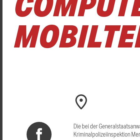
COMPUT
MOBILTE
Die bei der Generalstaatsanw
Kriminalpolizeiinspektion Me