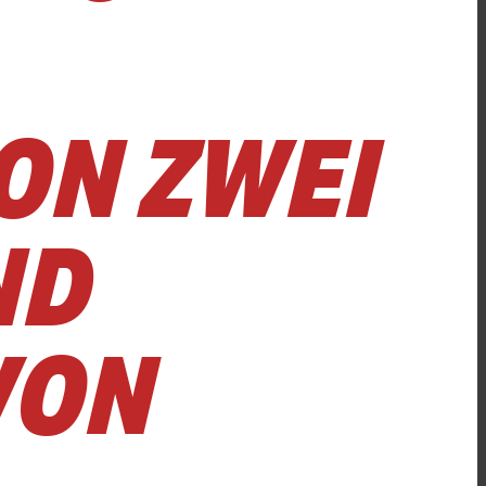
ON ZWEI
ND
VON