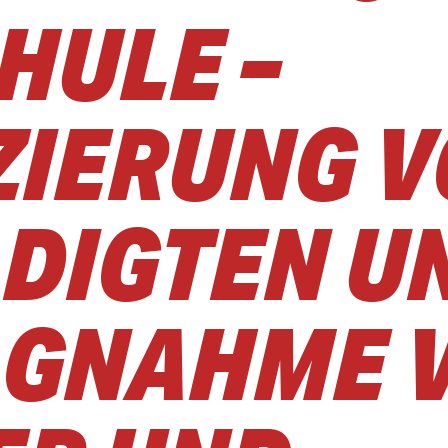
HULE –
ZIERUNG V
DIGTEN U
AGNAHME 