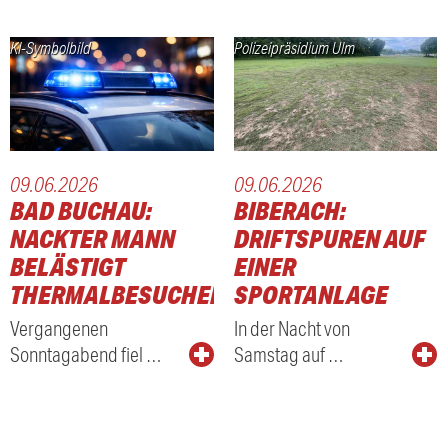
KI-Symbolbild
Polizeipräsidium Ulm
09.06.2026
09.06.2026
BAD BUCHAU:
BIBERACH:
NACKTER MANN
DRIFTSPUREN AUF
BELÄSTIGT
EINER
THERMALBESUCHER
SPORTANLAGE
Vergangenen
In der Nacht von
Sonntagabend fiel …
Samstag auf …