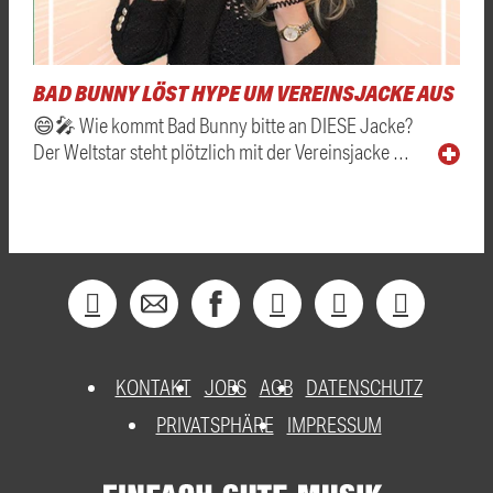
BAD BUNNY LÖST HYPE UM VEREINSJACKE AUS
😄🎤 Wie kommt Bad Bunny bitte an DIESE Jacke?
Der Weltstar steht plötzlich mit der Vereinsjacke …
KONTAKT
JOBS
AGB
DATENSCHUTZ
PRIVATSPHÄRE
IMPRESSUM