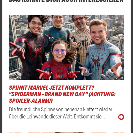
SPINNT MARVEL JETZT KOMPLETT?
"SPIDERMAN - BRAND NEW DAY" (ACHTUNG:
SPOILER-ALARM!)
Die freundliche Spinne von nebenan klettert wieder
über die Leinwände dieser Welt. Entkommt sie …