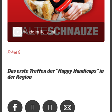
Hunde im Rollstuhl
play_arrow
Folge 6
Das erste Treffen der "Happy Handicaps" in
der Region