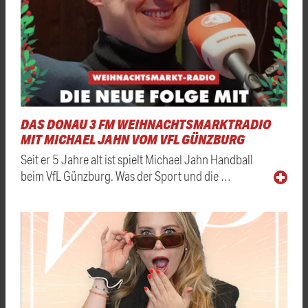
DAS DONAU 3 FM WEIHNACHTSMARKTRADIO
MIT MICHAEL JAHN VOM VFL GÜNZBURG
Seit er 5 Jahre alt ist spielt Michael Jahn Handball
beim VfL Günzburg. Was der Sport und die …