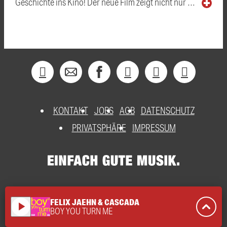
Geschichte ins Kino! Der neue Film zeigt nicht nur …
KONTAKT
JOBS
AGB
DATENSCHUTZ
PRIVATSPHÄRE
IMPRESSUM
FELIX JAEHN & CASCADA
play_arrow
BOY YOU TURN ME