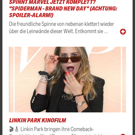
SPINNT MARVEL JETZT KOMPLETT?
"SPIDERMAN - BRAND NEW DAY" (ACHTUNG:
SPOILER-ALARM!)
Die freundliche Spinne von nebenan klettert wieder
über die Leinwände dieser Welt. Entkommt sie …
LINKIN PARK KINOFILM
🎬🎸 Linkin Park bringen ihre Comeback-