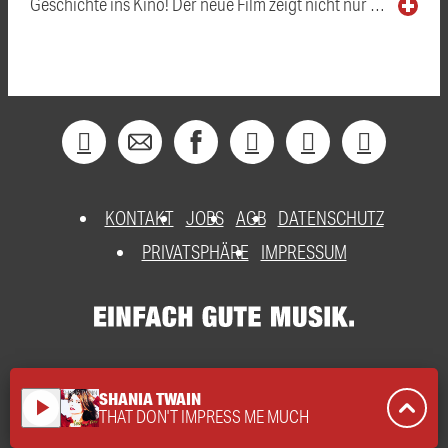
Geschichte ins Kino! Der neue Film zeigt nicht nur …
KONTAKT
JOBS
AGB
DATENSCHUTZ
PRIVATSPHÄRE
IMPRESSUM
SHANIA TWAIN
play_arrow
THAT DON'T IMPRESS ME MUCH