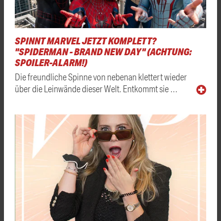
SPINNT MARVEL JETZT KOMPLETT?
"SPIDERMAN - BRAND NEW DAY" (ACHTUNG:
SPOILER-ALARM!)
Die freundliche Spinne von nebenan klettert wieder
über die Leinwände dieser Welt. Entkommt sie …