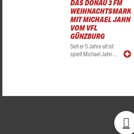
DAS DONAU 3 FM
WEIHNACHTSMARKT
MIT MICHAEL JAHN
VOM VFL
GÜNZBURG
Seit er 5 Jahre alt ist
spielt Michael Jahn …