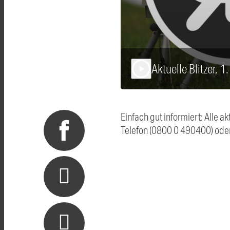
Aktuelle Blitzer, 
play_arrow
Einfach gut informiert: Alle 
Telefon (0800 0 490400) ode