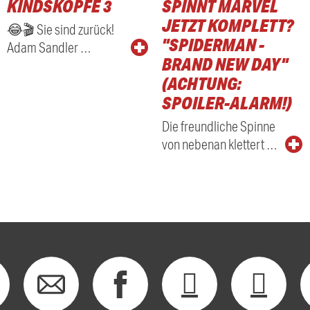
KINDSKÖPFE 3
SPINNT MARVEL
RADIO
JETZT KOMPLETT?
😂🎬 Sie sind zurück!
"SPIDERMAN -
Adam Sandler …
BRAND NEW DAY"
(ACHTUNG:
SPOILER-ALARM!)
Die freundliche Spinne
von nebenan klettert …