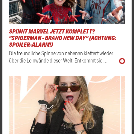
SPINNT MARVEL JETZT KOMPLETT?
"SPIDERMAN - BRAND NEW DAY" (ACHTUNG:
SPOILER-ALARM!)
Die freundliche Spinne von nebenan klettert wieder
über die Leinwände dieser Welt. Entkommt sie …