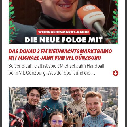
DAS DONAU 3 FM WEIHNACHTSMARKTRADIO
MIT MICHAEL JAHN VOM VFL GÜNZBURG
Seit er 5 Jahre alt ist spielt Michael Jahn Handball
beim VfL Günzburg. Was der Sport und die …