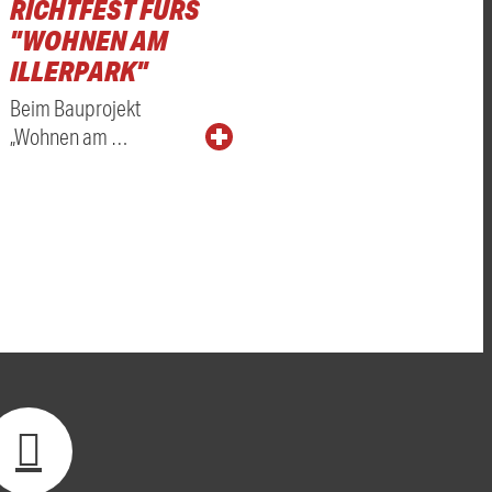
RICHTFEST FÜRS
"WOHNEN AM
ILLERPARK"
Beim Bauprojekt
„Wohnen am …