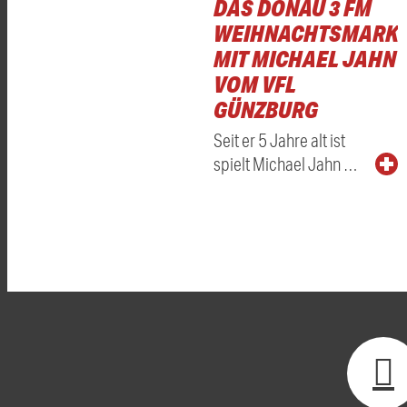
DAS DONAU 3 FM
WEIHNACHTSMARKT
MIT MICHAEL JAHN
VOM VFL
GÜNZBURG
Seit er 5 Jahre alt ist
spielt Michael Jahn …