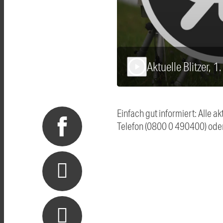
Aktuelle Blitzer, 
play_arrow
Einfach gut informiert: Alle 
Telefon (0800 0 490400) ode