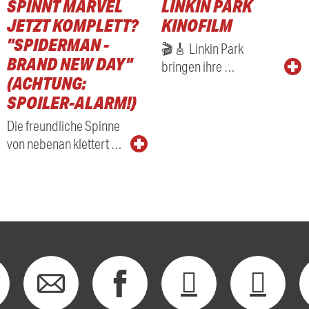
SPINNT MARVEL
LINKIN PARK
RADIO
JETZT KOMPLETT?
KINOFILM
"SPIDERMAN -
🎬🎸 Linkin Park
BRAND NEW DAY"
bringen ihre …
(ACHTUNG:
SPOILER-ALARM!)
Die freundliche Spinne
von nebenan klettert …