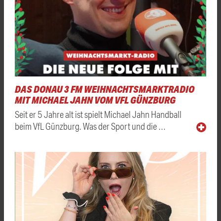
DAS DONAU 3 FM WEIHNACHTSMARKTRADIO
MIT MICHAEL JAHN VOM VFL GÜNZBURG
Seit er 5 Jahre alt ist spielt Michael Jahn Handball
beim VfL Günzburg. Was der Sport und die …