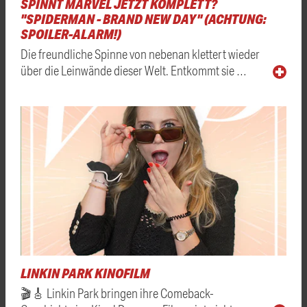
SPINNT MARVEL JETZT KOMPLETT?
"SPIDERMAN - BRAND NEW DAY" (ACHTUNG:
SPOILER-ALARM!)
Die freundliche Spinne von nebenan klettert wieder
über die Leinwände dieser Welt. Entkommt sie …
LINKIN PARK KINOFILM
🎬🎸 Linkin Park bringen ihre Comeback-