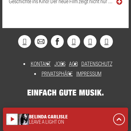
Geschichte ins Kino! Der neue Film zeigt nicht nur …
KONTAKT
JOBS
AGB
DATENSCHUTZ
PRIVATSPHÄRE
IMPRESSUM
BELINDA CARLISLE
play_arrow
LEAVE A LIGHT ON