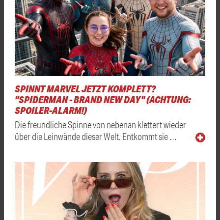
SPINNT MARVEL JETZT KOMPLETT?
"SPIDERMAN - BRAND NEW DAY" (ACHTUNG:
SPOILER-ALARM!)
Die freundliche Spinne von nebenan klettert wieder
über die Leinwände dieser Welt. Entkommt sie …