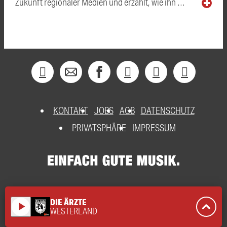
Zukunft regionaler Medien und erzählt, wie ihn …
KONTAKT
JOBS
AGB
DATENSCHUTZ
PRIVATSPHÄRE
IMPRESSUM
DIE ÄRZTE
play_arrow
WESTERLAND