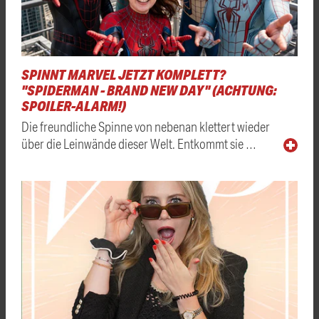
SPINNT MARVEL JETZT KOMPLETT?
"SPIDERMAN - BRAND NEW DAY" (ACHTUNG:
SPOILER-ALARM!)
Die freundliche Spinne von nebenan klettert wieder
über die Leinwände dieser Welt. Entkommt sie …