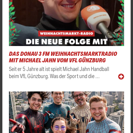
DAS DONAU 3 FM WEIHNACHTSMARKTRADIO
MIT MICHAEL JAHN VOM VFL GÜNZBURG
Seit er 5 Jahre alt ist spielt Michael Jahn Handball
beim VfL Günzburg. Was der Sport und die …