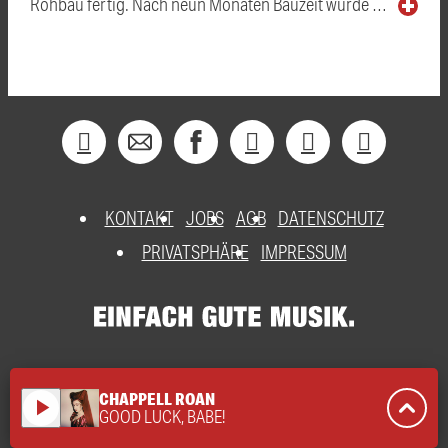
Rohbau fertig. Nach neun Monaten Bauzeit wurde …
KONTAKT
JOBS
AGB
DATENSCHUTZ
PRIVATSPHÄRE
IMPRESSUM
CHAPPELL ROAN
play_arrow
GOOD LUCK, BABE!