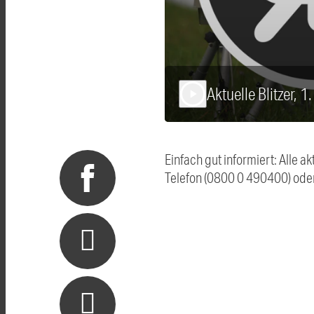
Aktuelle Blitzer, 
play_arrow
Einfach gut informiert: Alle 
Telefon (0800 0 490400) ode