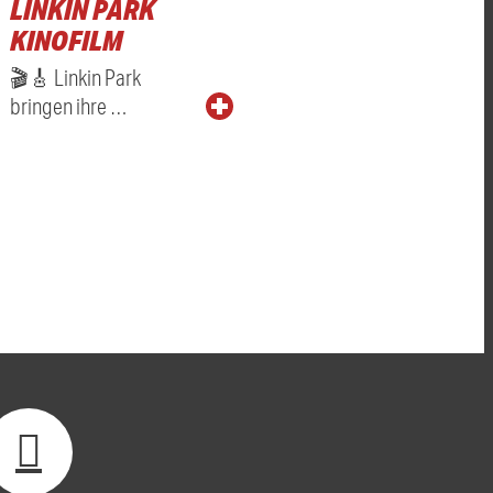
LINKIN PARK
KINOFILM
🎬🎸 Linkin Park
bringen ihre …