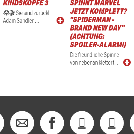
KINDSKÖPFE 3
SPINNT MARVEL
RADIO
JETZT KOMPLETT?
😂🎬 Sie sind zurück!
"SPIDERMAN -
Adam Sandler …
BRAND NEW DAY"
(ACHTUNG:
SPOILER-ALARM!)
Die freundliche Spinne
von nebenan klettert …