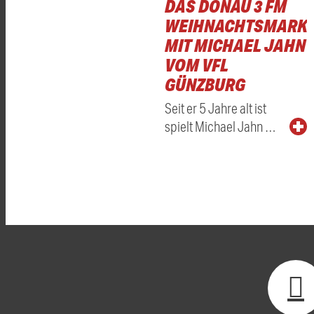
DAS DONAU 3 FM
WEIHNACHTSMARKT
MIT MICHAEL JAHN
VOM VFL
GÜNZBURG
Seit er 5 Jahre alt ist
spielt Michael Jahn …