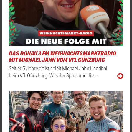
DAS DONAU 3 FM WEIHNACHTSMARKTRADIO
MIT MICHAEL JAHN VOM VFL GÜNZBURG
Seit er 5 Jahre alt ist spielt Michael Jahn Handball
beim VfL Günzburg. Was der Sport und die …