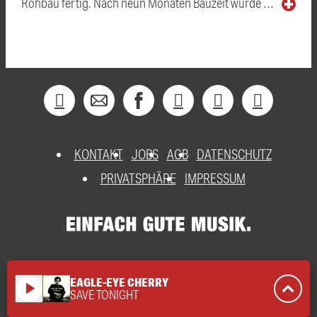
Rohbau fertig. Nach neun Monaten Bauzeit wurde …
KONTAKT
JOBS
AGB
DATENSCHUTZ
PRIVATSPHÄRE
IMPRESSUM
EAGLE-EYE CHERRY
play_arrow
SAVE TONIGHT