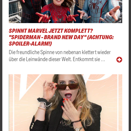
SPINNT MARVEL JETZT KOMPLETT?
"SPIDERMAN - BRAND NEW DAY" (ACHTUNG:
SPOILER-ALARM!)
Die freundliche Spinne von nebenan klettert wieder
über die Leinwände dieser Welt. Entkommt sie …