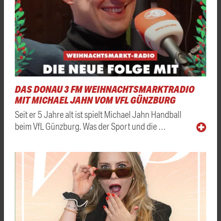
DAS DONAU 3 FM WEIHNACHTSMARKTRADIO
MIT MICHAEL JAHN VOM VFL GÜNZBURG
Seit er 5 Jahre alt ist spielt Michael Jahn Handball
beim VfL Günzburg. Was der Sport und die …