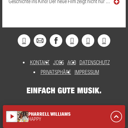
Geschichte ins Kino! Der neue Film zeigt nicht nur …
KONTAKT
JOBS
AGB
DATENSCHUTZ
PRIVATSPHÄRE
IMPRESSUM
PHARRELL WILLIAMS
play_arrow
HAPPY