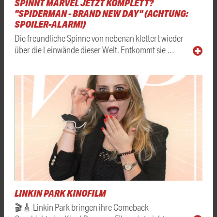
SPINNT MARVEL JETZT KOMPLETT?
"SPIDERMAN - BRAND NEW DAY" (ACHTUNG:
SPOILER-ALARM!)
Die freundliche Spinne von nebenan klettert wieder
über die Leinwände dieser Welt. Entkommt sie …
LINKIN PARK KINOFILM
🎬🎸 Linkin Park bringen ihre Comeback-