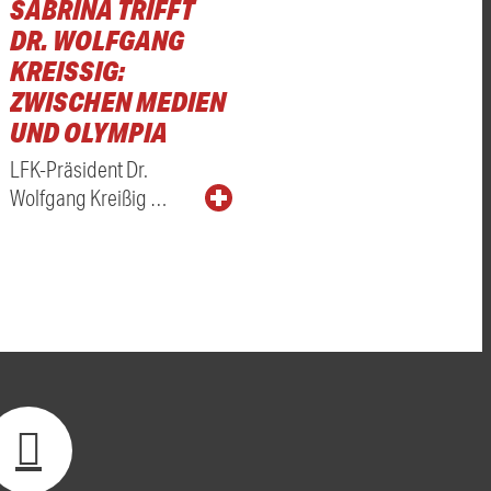
SABRINA TRIFFT
DR. WOLFGANG
KREISSIG: Z
WISCHEN MEDIEN U
ND OLYMPIA
LFK-Präsident Dr.
Wolfgang Kreißig …