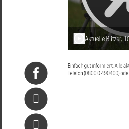
Aktuelle Blitzer, 
play_arrow
Einfach gut informiert: Alle 
Telefon (0800 0 490400) ode