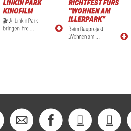
LINKIN PARK
RICHTFEST FÜRS
KINOFILM
"WOHNEN AM
ILLERPARK"
🎬🎸 Linkin Park
bringen ihre …
Beim Bauprojekt
„Wohnen am …