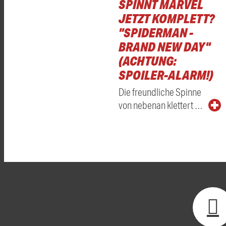
SPINNT MARVEL
JETZT KOMPLETT?
"SPIDERMAN -
BRAND NEW DAY"
(ACHTUNG:
SPOILER-ALARM!)
Die freundliche Spinne
von nebenan klettert …