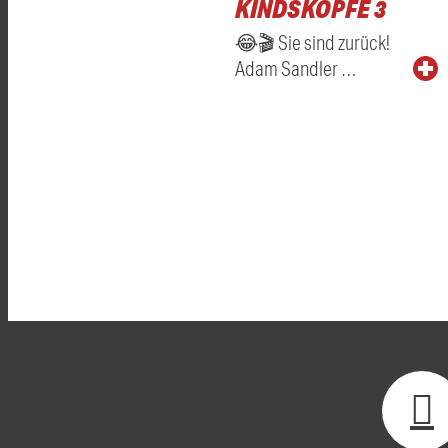
KINDSKÖPFE 3
😂🎬 Sie sind zurück!
Adam Sandler …