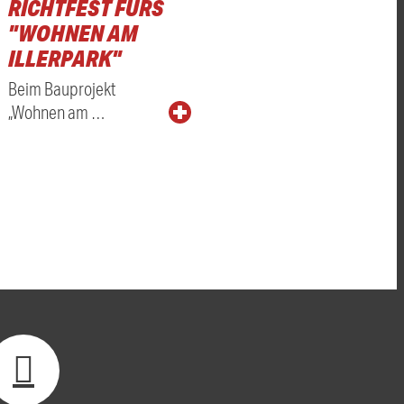
RICHTFEST FÜRS
"WOHNEN AM
ILLERPARK"
Beim Bauprojekt
„Wohnen am …