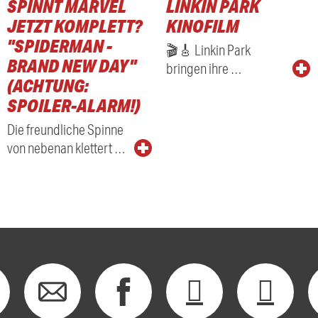
SPINNT MARVEL
LINKIN PARK
JETZT KOMPLETT?
KINOFILM
"SPIDERMAN -
🎬🎸 Linkin Park
BRAND NEW DAY"
bringen ihre …
(ACHTUNG:
SPOILER-ALARM!)
Die freundliche Spinne
von nebenan klettert …