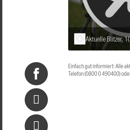
Aktuelle Blitzer, 
play_arrow
Einfach gut informiert: Alle 
Telefon (0800 0 490400) ode