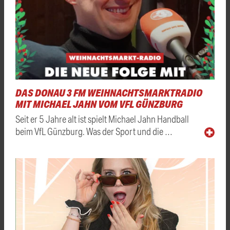
DAS DONAU 3 FM WEIHNACHTSMARKTRADIO
MIT MICHAEL JAHN VOM VFL GÜNZBURG
Seit er 5 Jahre alt ist spielt Michael Jahn Handball
beim VfL Günzburg. Was der Sport und die …