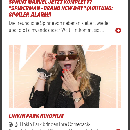
SPINNT MARVEL JETZT KOMPLETT?
"SPIDERMAN - BRAND NEW DAY" (ACHTUNG:
SPOILER-ALARM!)
Die freundliche Spinne von nebenan klettert wieder
über die Leinwände dieser Welt. Entkommt sie …
LINKIN PARK KINOFILM
🎬🎸 Linkin Park bringen ihre Comeback-