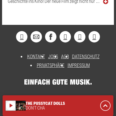
Geschichte ins Kino! Der neue Film zeigt nicht nur …
KONTAKT
JOBS
AGB
DATENSCHUTZ
PRIVATSPHÄRE
IMPRESSUM
THE PUSSYCAT DOLLS
play_arrow
DON'T CHA