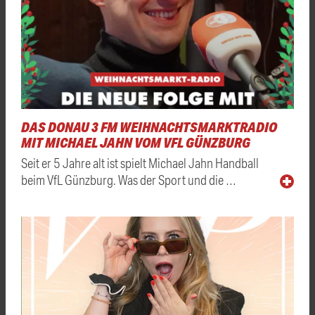
DAS DONAU 3 FM WEIHNACHTSMARKTRADIO
MIT MICHAEL JAHN VOM VFL GÜNZBURG
Seit er 5 Jahre alt ist spielt Michael Jahn Handball
beim VfL Günzburg. Was der Sport und die …