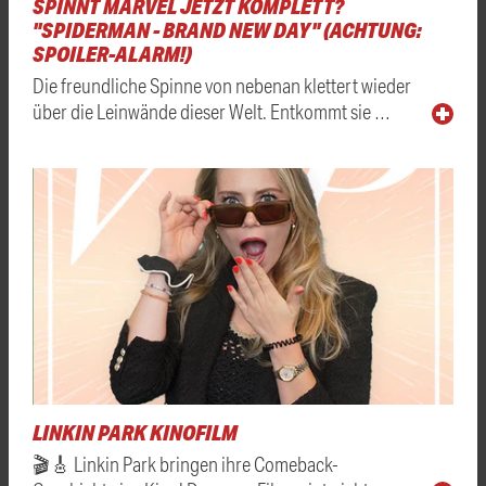
SPINNT MARVEL JETZT KOMPLETT?
"SPIDERMAN - BRAND NEW DAY" (ACHTUNG:
SPOILER-ALARM!)
Die freundliche Spinne von nebenan klettert wieder
über die Leinwände dieser Welt. Entkommt sie …
LINKIN PARK KINOFILM
🎬🎸 Linkin Park bringen ihre Comeback-