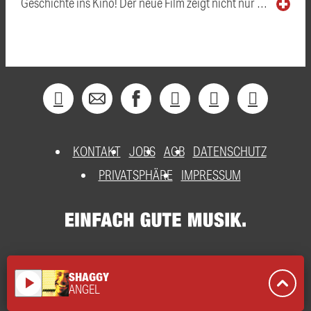
Geschichte ins Kino! Der neue Film zeigt nicht nur …
KONTAKT
JOBS
AGB
DATENSCHUTZ
PRIVATSPHÄRE
IMPRESSUM
SHAGGY
play_arrow
ANGEL