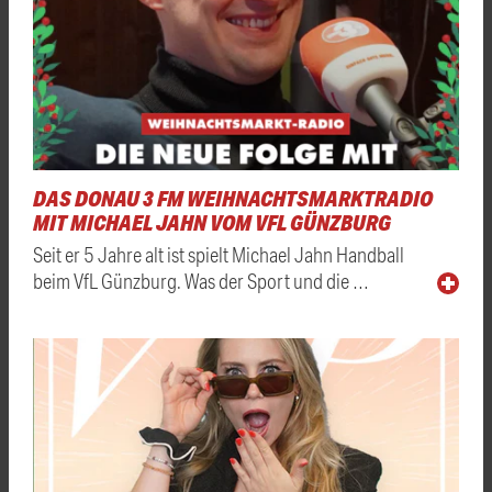
DAS DONAU 3 FM WEIHNACHTSMARKTRADIO
MIT MICHAEL JAHN VOM VFL GÜNZBURG
Seit er 5 Jahre alt ist spielt Michael Jahn Handball
beim VfL Günzburg. Was der Sport und die …