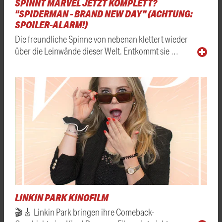
SPINNT MARVEL JETZT KOMPLETT?
"SPIDERMAN - BRAND NEW DAY" (ACHTUNG:
SPOILER-ALARM!)
Die freundliche Spinne von nebenan klettert wieder
über die Leinwände dieser Welt. Entkommt sie …
LINKIN PARK KINOFILM
🎬🎸 Linkin Park bringen ihre Comeback-