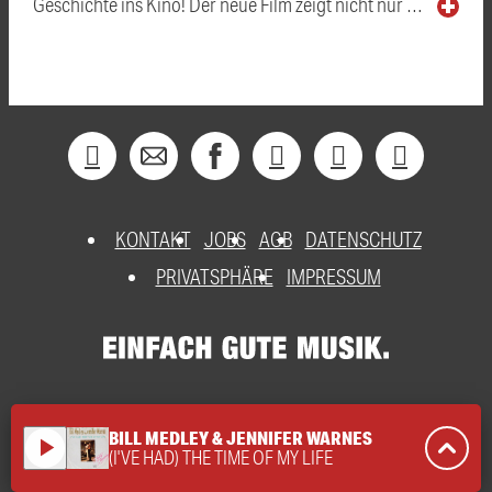
Geschichte ins Kino! Der neue Film zeigt nicht nur …
KONTAKT
JOBS
AGB
DATENSCHUTZ
PRIVATSPHÄRE
IMPRESSUM
BILL MEDLEY & JENNIFER WARNES
play_arrow
(I'VE HAD) THE TIME OF MY LIFE