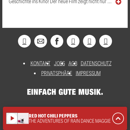
Geschichte ins Kino! Der neue Film zeigt nicht nur …
KONTAKT
JOBS
AGB
DATENSCHUTZ
PRIVATSPHÄRE
IMPRESSUM
RED HOT CHILI PEPPERS
play_arrow
THE ADVENTURES OF RAIN DANCE MAGGIE