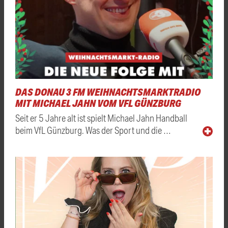
DAS DONAU 3 FM WEIHNACHTSMARKTRADIO
MIT MICHAEL JAHN VOM VFL GÜNZBURG
Seit er 5 Jahre alt ist spielt Michael Jahn Handball
beim VfL Günzburg. Was der Sport und die …