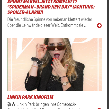
SPINNT MARVEL JETZT KOMPLETT?
"SPIDERMAN - BRAND NEW DAY" (ACHTUNG:
SPOILER-ALARM!)
Die freundliche Spinne von nebenan klettert wieder
über die Leinwände dieser Welt. Entkommt sie …
LINKIN PARK KINOFILM
🎬🎸 Linkin Park bringen ihre Comeback-