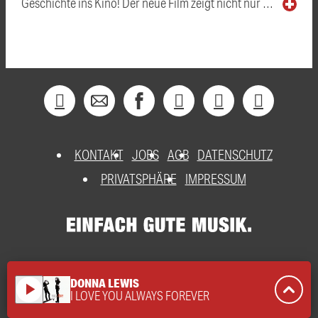
Geschichte ins Kino! Der neue Film zeigt nicht nur …
KONTAKT
JOBS
AGB
DATENSCHUTZ
PRIVATSPHÄRE
IMPRESSUM
DONNA LEWIS
play_arrow
I LOVE YOU ALWAYS FOREVER