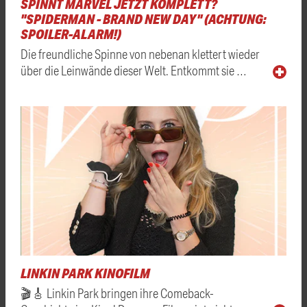
SPINNT MARVEL JETZT KOMPLETT?
"SPIDERMAN - BRAND NEW DAY" (ACHTUNG:
SPOILER-ALARM!)
Die freundliche Spinne von nebenan klettert wieder
über die Leinwände dieser Welt. Entkommt sie …
LINKIN PARK KINOFILM
🎬🎸 Linkin Park bringen ihre Comeback-