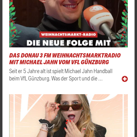
DAS DONAU 3 FM WEIHNACHTSMARKTRADIO
MIT MICHAEL JAHN VOM VFL GÜNZBURG
Seit er 5 Jahre alt ist spielt Michael Jahn Handball
beim VfL Günzburg. Was der Sport und die …