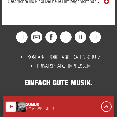
Geschichte ins Kino! Der neue Film zeigt nicht nur …
KONTAKT
JOBS
AGB
DATENSCHUTZ
PRIVATSPHÄRE
IMPRESSUM
SOMBR
play_arrow
HOMEWRECKER