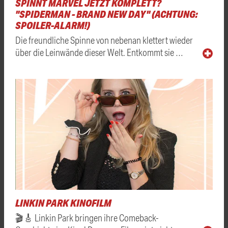
SPINNT MARVEL JETZT KOMPLETT?
"SPIDERMAN - BRAND NEW DAY" (ACHTUNG:
SPOILER-ALARM!)
Die freundliche Spinne von nebenan klettert wieder
über die Leinwände dieser Welt. Entkommt sie …
LINKIN PARK KINOFILM
🎬🎸 Linkin Park bringen ihre Comeback-