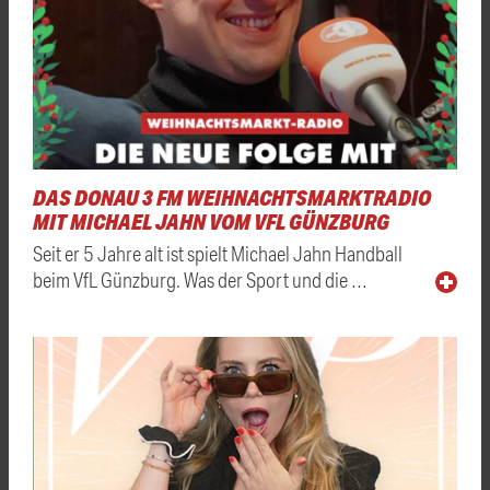
DAS DONAU 3 FM WEIHNACHTSMARKTRADIO
MIT MICHAEL JAHN VOM VFL GÜNZBURG
Seit er 5 Jahre alt ist spielt Michael Jahn Handball
beim VfL Günzburg. Was der Sport und die …