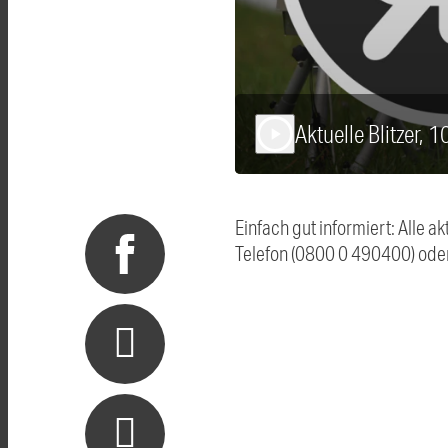
Aktuelle Blitzer, 
play_arrow
Einfach gut informiert: Alle 
Telefon (0800 0 490400) ode