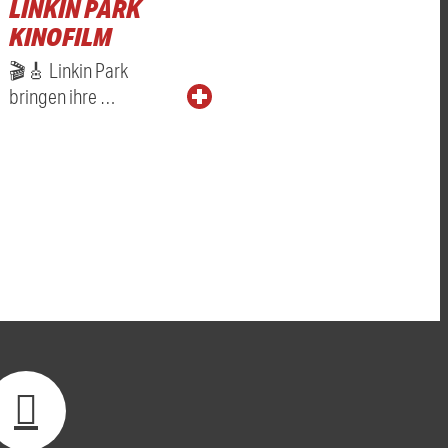
LINKIN PARK
KINOFILM
🎬🎸 Linkin Park
bringen ihre …