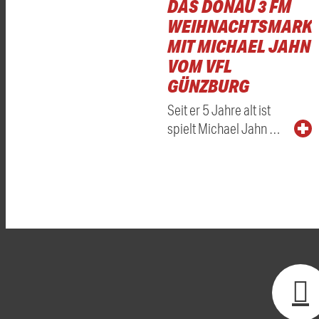
DAS DONAU 3 FM
WEIHNACHTSMARKT
MIT MICHAEL JAHN
VOM VFL
GÜNZBURG
Seit er 5 Jahre alt ist
spielt Michael Jahn …