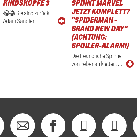
KINDSKÖPFE 3
SPINNT MARVEL
RADIO
JETZT KOMPLETT?
😂🎬 Sie sind zurück!
"SPIDERMAN -
Adam Sandler …
BRAND NEW DAY"
(ACHTUNG:
SPOILER-ALARM!)
Die freundliche Spinne
von nebenan klettert …