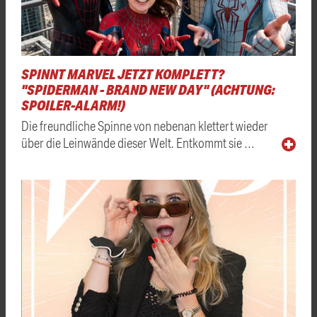
SPINNT MARVEL JETZT KOMPLETT?
"SPIDERMAN - BRAND NEW DAY" (ACHTUNG:
SPOILER-ALARM!)
Die freundliche Spinne von nebenan klettert wieder
über die Leinwände dieser Welt. Entkommt sie …