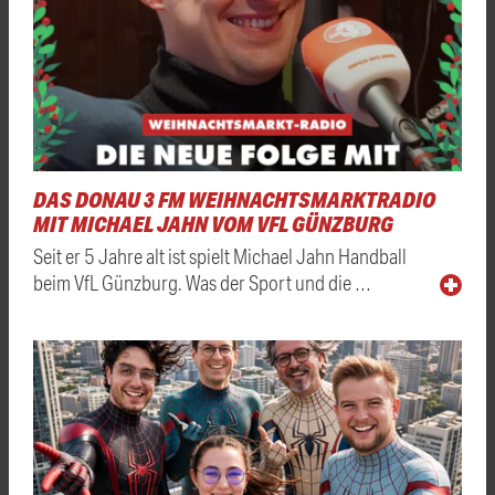
DAS DONAU 3 FM WEIHNACHTSMARKTRADIO
MIT MICHAEL JAHN VOM VFL GÜNZBURG
Seit er 5 Jahre alt ist spielt Michael Jahn Handball
beim VfL Günzburg. Was der Sport und die …