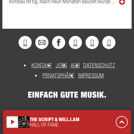
Rohbau fertig. Nach neun Monaten Bauzeit wurde …
KONTAKT
JOBS
AGB
DATENSCHUTZ
PRIVATSPHÄRE
IMPRESSUM
THE SCRIPT & WILL.I.AM
play_arrow
HALL OF FAME