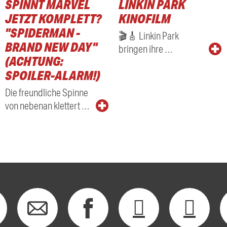
SPINNT MARVEL
LINKIN PARK
RADIO
JETZT KOMPLETT?
KINOFILM
"SPIDERMAN -
🎬🎸 Linkin Park
BRAND NEW DAY"
bringen ihre …
(ACHTUNG:
SPOILER-ALARM!)
Die freundliche Spinne
von nebenan klettert …