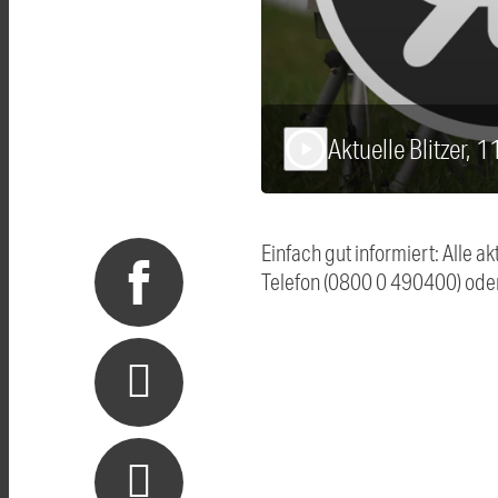
Aktuelle Blitzer, 
play_arrow
Einfach gut informiert: Alle 
Telefon (0800 0 490400) ode