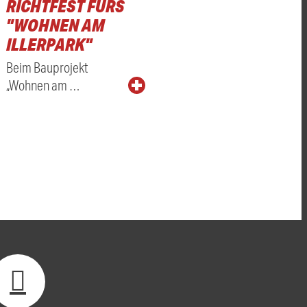
RICHTFEST FÜRS
"WOHNEN AM
ILLERPARK"
Beim Bauprojekt
„Wohnen am …