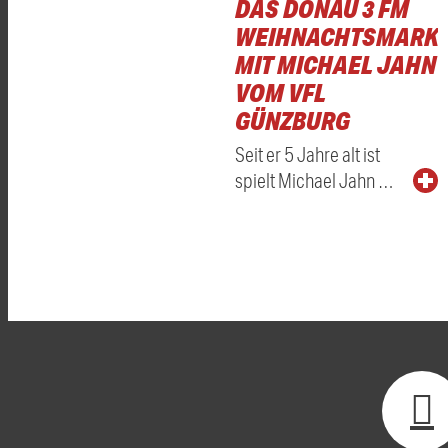
DAS DONAU 3 FM
WEIHNACHTSMARKT
MIT MICHAEL JAHN
VOM VFL
GÜNZBURG
Seit er 5 Jahre alt ist
spielt Michael Jahn …