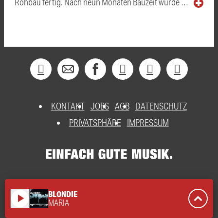
Rohbau fertig. Nach neun Monaten Bauzeit wurde …
KONTAKT
JOBS
AGB
DATENSCHUTZ
PRIVATSPHÄRE
IMPRESSUM
BLONDIE
play_arrow
MARIA