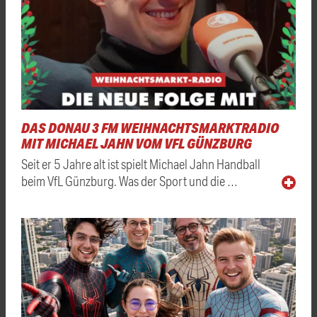
DAS DONAU 3 FM WEIHNACHTSMARKTRADIO
MIT MICHAEL JAHN VOM VFL GÜNZBURG
Seit er 5 Jahre alt ist spielt Michael Jahn Handball
beim VfL Günzburg. Was der Sport und die …