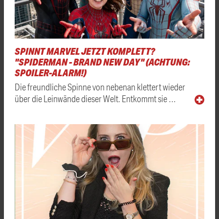
SPINNT MARVEL JETZT KOMPLETT?
"SPIDERMAN - BRAND NEW DAY" (ACHTUNG:
SPOILER-ALARM!)
Die freundliche Spinne von nebenan klettert wieder
über die Leinwände dieser Welt. Entkommt sie …