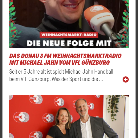
DAS DONAU 3 FM WEIHNACHTSMARKTRADIO
MIT MICHAEL JAHN VOM VFL GÜNZBURG
Seit er 5 Jahre alt ist spielt Michael Jahn Handball
beim VfL Günzburg. Was der Sport und die …