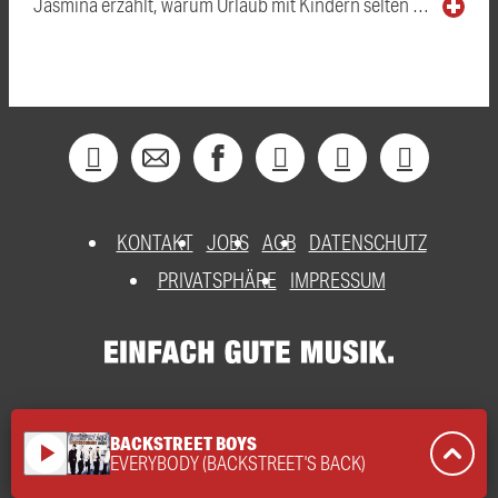
Jasmina erzählt, warum Urlaub mit Kindern selten …
KONTAKT
JOBS
AGB
DATENSCHUTZ
PRIVATSPHÄRE
IMPRESSUM
BACKSTREET BOYS
play_arrow
EVERYBODY (BACKSTREET'S BACK)