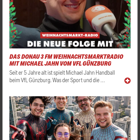
DAS DONAU 3 FM WEIHNACHTSMARKTRADIO
MIT MICHAEL JAHN VOM VFL GÜNZBURG
Seit er 5 Jahre alt ist spielt Michael Jahn Handball
beim VfL Günzburg. Was der Sport und die …