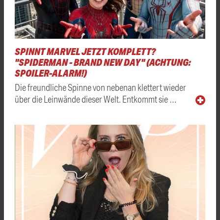
SPINNT MARVEL JETZT KOMPLETT?
"SPIDERMAN - BRAND NEW DAY" (ACHTUNG:
SPOILER-ALARM!)
Die freundliche Spinne von nebenan klettert wieder
über die Leinwände dieser Welt. Entkommt sie …