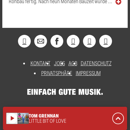
Rohbau fertig. Nach neun Monaten Bauzeit wurde …
KONTAKT
JOBS
AGB
DATENSCHUTZ
PRIVATSPHÄRE
IMPRESSUM
TOM GRENNAN
play_arrow
LITTLE BIT OF LOVE