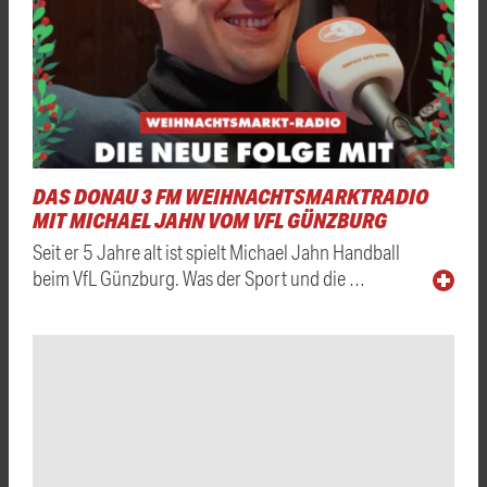
DAS DONAU 3 FM WEIHNACHTSMARKTRADIO
MIT MICHAEL JAHN VOM VFL GÜNZBURG
Seit er 5 Jahre alt ist spielt Michael Jahn Handball
beim VfL Günzburg. Was der Sport und die …