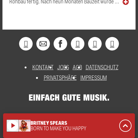
Rohbau fertig. Nach neun Monaten Bauzeit wurde …
KONTAKT
JOBS
AGB
DATENSCHUTZ
PRIVATSPHÄRE
IMPRESSUM
BRITNEY SPEARS
play_arrow
BORN TO MAKE YOU HAPPY